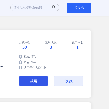
控制台
浏览次数
采购人数
试用次数
59
3
1
SLA: N/A
响应: N/A
以
适用于个人&企业
试用
收藏