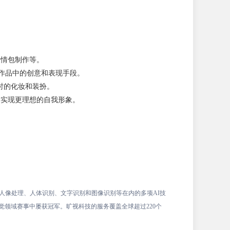
表情包制作等。
作品中的创意和表现手段。
y时的化妆和装扮。
户实现更理想的自我形象。
、人像处理、人体识别、文字识别和图像识别等在内的多项AI技
视觉领域赛事中屡获冠军。旷视科技的服务覆盖全球超过220个