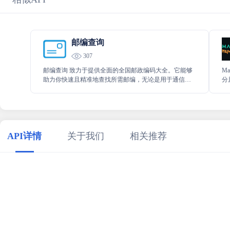
邮编查询
307
邮编查询 致力于提供全面的全国邮政编码大全。它能够
M
助力你快速且精准地查找所需邮编，无论是用于通信、
分
物流还是其他领域，都能高效地满足你的邮编查询需
定
求，为你提供便捷、准确的服务。
工
API详情
关于我们
相关推荐