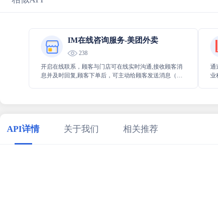
IM在线咨询服务-美团外卖
238
开启在线联系，顾客与门店可在线实时沟通,接收顾客消
通
息并及时回复,顾客下单后，可主动给顾客发送消息（常
业
见场景：售中联系顾客、售后关怀等）
税
的
API详情
关于我们
相关推荐