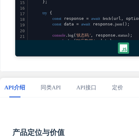
    };

15
16
try
 {

17
const
 response = 
await
fetch
(url, option
18
const
 data = 
await
 response.
json
();

19
20
console
.
log
(
'状态码:'
, response.
status
);

21
console
.
log
(
'响应数据:'
, data);

22
23
return
 data;

24
    } 
catch
 (error) {

25
console
.
error
(
'请求失败:'
, error);

26
throw
 error;

27
    }

28
}

29
API介绍
同类API
API接口
定价
30
// 使用示例
31
promptSeoOptimizedContent
()

32
    .
then
(
result
 =>
console
.
log
(
'成功:'
, result))

33
    .
catch
(
error
 =>
console
.
error
(
'错误:'
34
35
产品定位与价值