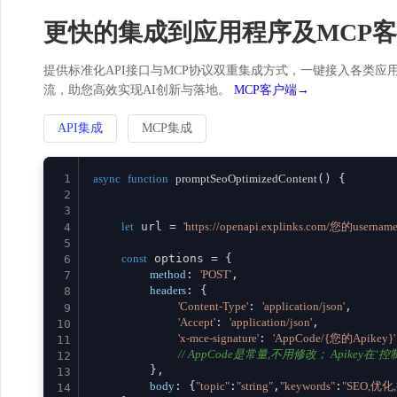
更快的集成到应用程序及MCP
提供标准化API接口与MCP协议双重集成方式，一键接入各类应用。
流，助您高效实现AI创新与落地。
MCP客户端→
API集成
MCP集成
1
async
function
promptSeoOptimizedContent
(
) {

2
3
let
 url = 
'https://openapi.explinks.com/您的usernam
4
5
const
 options = {

6
method
: 
'POST'
,

7
headers
: {

8
'Content-Type'
: 
'application/json'
,

9
'Accept'
: 
'application/json'
,

10
'x-mce-signature'
: 
'AppCode/{您的Apikey}'
11
// AppCode是常量,不用修改； Apikey在‘控制台
12
        },

13
body
: {
"topic"
:
"string"
,
"keywords"
:
"SEO,优
14