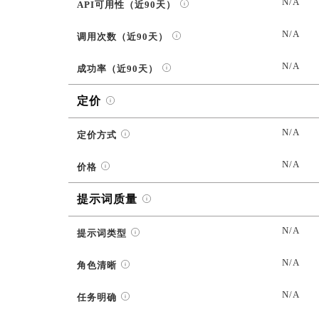
N/A
API可用性（近90天）
N/A
调用次数（近90天）
N/A
成功率（近90天）
定价
N/A
定价方式
N/A
价格
提示词质量
N/A
提示词类型
N/A
角色清晰
N/A
任务明确