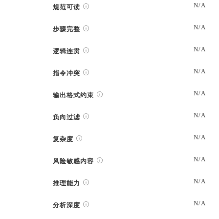
N/A
规范可读
N/A
步骤完整
N/A
逻辑连贯
N/A
指令冲突
N/A
输出格式约束
N/A
负向过滤
N/A
复杂度
N/A
风险敏感内容
N/A
推理能力
N/A
分析深度