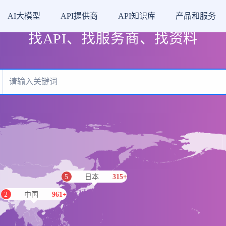
集成，一站链接全球AP
AI大模型
API提供商
API知识库
产品和服务
找API、找服务商、找资料
5
日本
315+
2
中国
961+