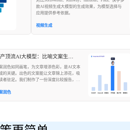
对比SoraWebui、Runway、hailuoai、Pi
款AI视频生成大模型的生成效果，为模型
应用提供参考依据。
视频生成
国产顶流AI大模型：比喻文案生成能力效果对比
画笔，为文章增添色彩，是AI文本
出色的文案能让文章锦上添花，吸
我们制作了一份深度比较报告，从
型信息、价格、技术参数和试用效
析，如同详尽地图，汇聚丰富数据
帮助用户快速了解各服务商优劣，
选择。