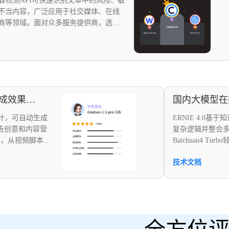
AI文本内容检测API可快速识别文本中的风险、敏
感信息和不当内容，广泛应用于社交媒体、在线
社区和电商等领域。面对众多服务提供商，选择
适合的API是挑战。为此，我们准备了一份深度比
内容检测
较报告，从产品优势、技术参数、性能指标等维
度全面评估各API表现，包含丰富数据和详细对比
信息，帮助用户快速了解各服务商优劣势，做出
明智选择。
豆包
生成
ERNIE 4.0基于知识增强
容营
复杂逻辑并整合多领域术语
脚本生
Baichuan4 Turbo轻量
维度
术流程，但深度原理拓展较弱；Dou
技术文档
用户
256k依托超长上下文窗口
选
本对比，但依赖高性能算力