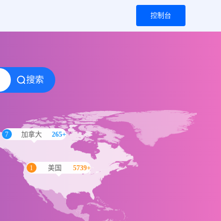
I资源
控制台
搜索
7
加拿大
265+
1
美国
5739+