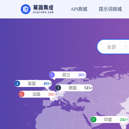
幂简
API商城
提示词商城
9
荷兰
203+
4
英国
493+
3
德国
515+
6
法国
311+
8
印度
242+