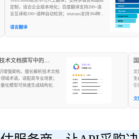
TextUnited结合AI与人工翻译，支持多语言和品牌
定制，适合企业级本地化；百度翻译支持200+语
言互译和100+语种自动检测；niutrans支持384种语
言，基于C++的NMT系统在速度与稳定性上表现
语言翻译
突出；Microsoft和Google Cloud提供广泛语言支持
和高级翻译功能；翻译狗和DeepL以高准确性和自
然翻译著称。
国内大模型在技术文档撰写中的效果对比
架构，擅长解析技术文档
文案润色如同
，适配高专业场景；
生成的关键。
化模型可快速生成结构化技
引读者驻足。
bao 1.5 pro
产品优势、模
文案润色
，擅长跨章节引用与版
果等多维度分
。
和细致对比，
轻松做出明智