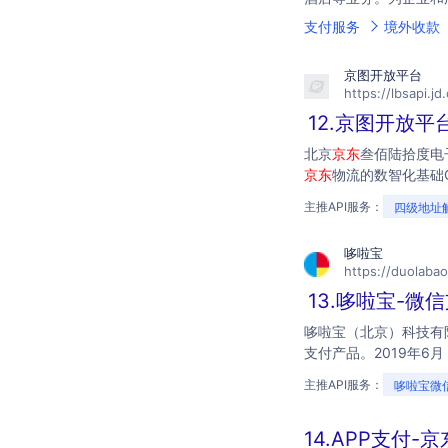
支付服务
境外收款
京图开放平台
https://lbsapi.jd
12.京图开放平
北京
京东
叁佰陆拾度电
京东
物流的数智化基础
主推API服务：
四级地址
哆啦宝
https://duolaba
13.哆啦宝-
哆啦宝（北京）科技有限
支付产品。2019年6
主推API服务：
哆啦宝微
14.APP支付-