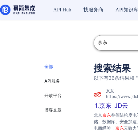
API Hub
找服务商
API知识
搜索结果
全部
以下有36条结果和 "
API服务
京东
开放平台
https://www.jdc
1.京东-JD云
博客文章
北京
京东
叁佰陆拾度电
储、数据库、安全加速
电商经验，
京东
云致力
推动产业升级。