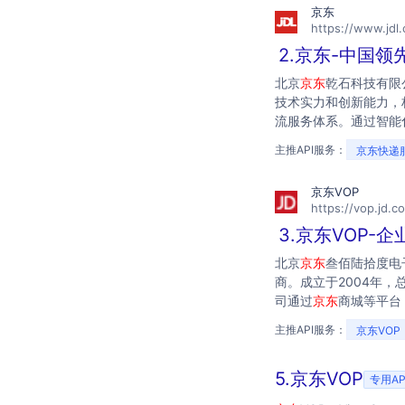
京东
https://www.jdl
2.京东-中国
北京
京东
乾石科技有限
技术实力和创新能力，
流服务体系。通过智能
断提升服务效率和质量
主推API服务：
京东快递服
供商。
京东VOP
https://vop.jd.c
3.京东VOP-
北京
京东
叁佰陆拾度电
商。成立于2004年，
司通过
京东
商城等平台
和智能物流的发展，致
主推API服务：
京东VOP
5.京东VOP
专用AP