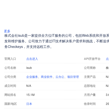
更多
株式会社isub是一家提供全方位IT服务的公司，包括Web系统和开
发和维护服务。公司致力于通过IT技术解决客户需求和挑战，不断追求
务Checkeys，并支持远程工作。
官网入口
点击进入
API开放平台
点
公司名称
isub
公司简称
株
公司分类
企业服务
、
商业软件
、
云办公
、
项目管理
主营产品
N
成立时间
N/A
总部地址
N
网站排名
15.1M
月用户量
3.
国家/地区
日本
收录时间
20