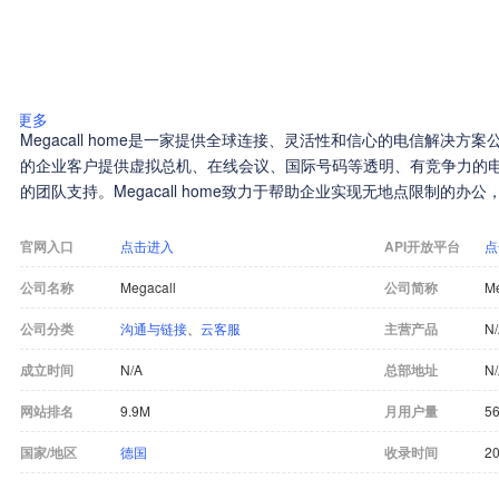
更多
Megacall home是一家提供全球连接、灵活性和信心的电信解决方
的企业客户提供虚拟总机、在线会议、国际号码等透明、有竞争力的
的团队支持。Megacall home致力于帮助企业实现无地点限制的
官网入口
点击进入
API开放平台
点
公司名称
Megacall
公司简称
Me
公司分类
沟通与链接
、
云客服
主营产品
N
成立时间
N/A
总部地址
N
网站排名
9.9M
月用户量
5
国家/地区
德国
收录时间
20