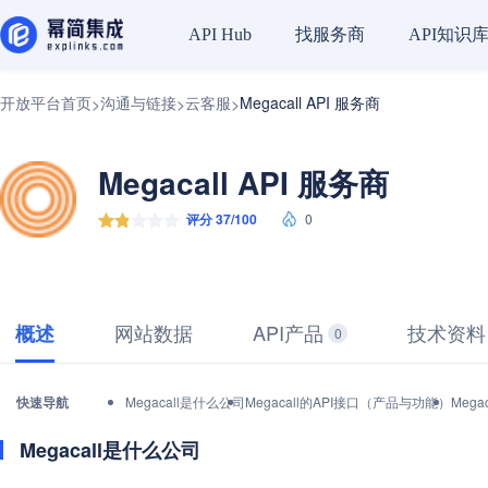
找服务商
API知识
API Hub
开放平台首页
沟通与链接
云客服
Megacall API 服务商
>
>
>
Megacall API 服务商
评分 37/100
0
网站数据
API产品
技术资料
概述
0
快速导航
Megacall是什么公司
Megacall的API接口（产品与功能）
Meg
Megacall是什么公司