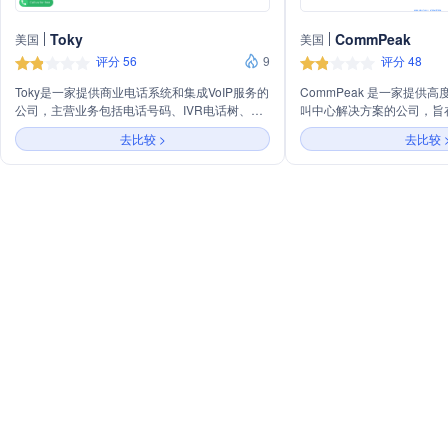
Toky
CommPeak
美国
美国
评分 56
9
评分 48
Toky是一家提供商业电话系统和集成VoIP服务的
CommPeak 是一家提供
公司，主营业务包括电话号码、IVR电话树、报
叫中心解决方案的公司，旨
告、实时通话、短信、通话监控、语音邮件、自
足独特的业务需求。主要服
去比较 >
去比较 
动拨号器、笔记和标签、呼叫策略、点击拨号和
器、云PBX、短信平台、虚拟
语音转文本等功能。此外，Toky还提供与多种
务和电话号码验证服务，以
CRM和其他业务工具的集成，如Salesforce、
率。
Hubspot CRM、Zendesk等，以帮助企业提高
沟通效率和客户满意度。