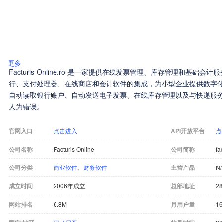
更多
Facturis-Online.ro 是一家提供在线发票管理、库存管理和基
行、支付处理器、在线商店和会计软件的集成，为小型企业提供数字化解决方案。F
自动读取银行账户、自动发送电子发票、在线库存管理以及与快递服
人为错误。
官网入口
点击进入
API开放平台
点
公司名称
Facturis Online
公司简称
fa
公司分类
商业软件
、
财务软件
主营产品
N
成立时间
2006年成立
总部地址
28
网站排名
6.8M
月用户量
16