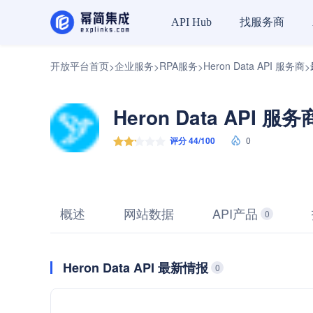
找服务商
API Hub
开放平台首页
企业服务
RPA服务
Heron Data API 服务商
>
>
>
>
Heron Data API 服务
评分 44/100
0
概述
网站数据
API产品
0
Heron Data API 最新情报
0