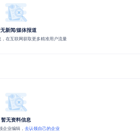
无新闻/媒体报道
息，在互联网获取更多精准用户流量
暂无资料信息
领企业编辑，
去认领自己的企业