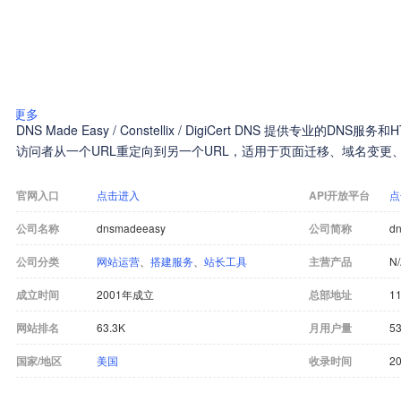
更多
DNS Made Easy / Constellix / DigiCert DNS 提供专业
访问者从一个URL重定向到另一个URL，适用于页面迁移、域名变更
官网入口
点击进入
API开放平台
点
公司名称
dnsmadeeasy
公司简称
d
公司分类
网站运营
、
搭建服务
、
站长工具
主营产品
N
成立时间
2001年成立
总部地址
11
网站排名
63.3K
月用户量
53
国家/地区
美国
收录时间
20