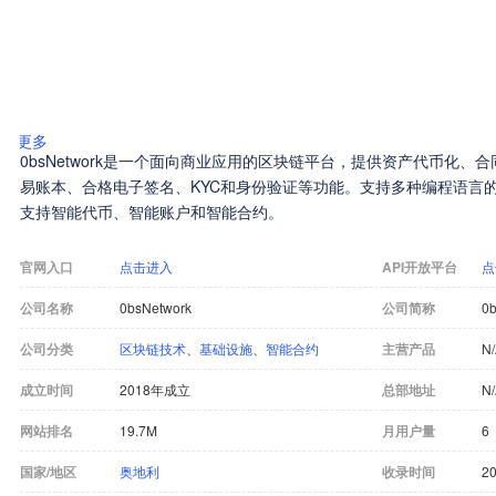
更多
0bsNetwork是一个面向商业应用的区块链平台，提供资产代币化
易账本、合格电子签名、KYC和身份验证等功能。支持多种编程语言的
支持智能代币、智能账户和智能合约。
官网入口
点击进入
API开放平台
点
公司名称
0bsNetwork
公司简称
0b
公司分类
区块链技术
、
基础设施
、
智能合约
主营产品
N
成立时间
2018年成立
总部地址
N
网站排名
19.7M
月用户量
6
国家/地区
奥地利
收录时间
20