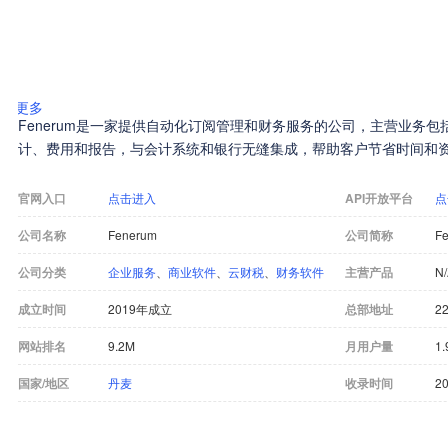
更多
Fenerum是一家提供自动化订阅管理和财务服务的公司，主营业务包
计、费用和报告，与会计系统和银行无缝集成，帮助客户节省时间和
官网入口
点击进入
API开放平台
点
公司名称
Fenerum
公司简称
F
公司分类
企业服务
、
商业软件
、
云财税
、
财务软件
主营产品
N
成立时间
2019年成立
总部地址
22
网站排名
9.2M
月用户量
1.
国家/地区
丹麦
收录时间
20