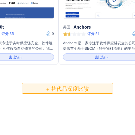
it
Anchore
美国
评分 35
0
评分 51
 是一家专注于实时供应链安全、软件组
Anchore 是一家专注于软件供应链安全的公
A）和依赖项自动修复的公司。我们
提供首个基于SBOM（软件物料清单）的平
台，帮助企业发现、修复并合并安
用于持续的安全和合规管理。主要业务包括
去比较 >
去比较 >
软件依赖项的最新状态，同时满足
软件产品的安全性，为SaaS提供SBOM和客
求。我们的解决方案包括漏洞管
保障，以及将安全和合规检查嵌入开发生命
和SBOM、供应链法规遵从以及开
的每一步，以增强云原生应用的安全性。
旨在帮助工程师做出明智的开源使
与各种安全工具、包管理器和容器
覆盖从操作系统到工作负载的全方
+ 替代品深度比较