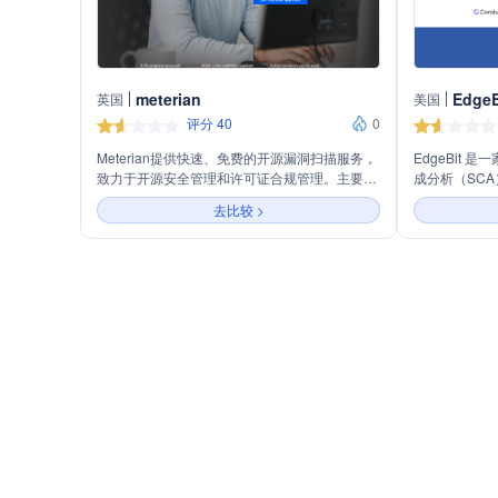
meterian
EdgeB
英国
美国
评分 40
0
Meterian提供快速、免费的开源漏洞扫描服务，
EdgeBit
致力于开源安全管理和许可证合规管理。主要产
成分析（SC
品包括代码库扫描器BOSS、容器扫描器
提供全面的平
去比较 >
BOSSC、基础设施即代码扫描器ISAAC和数据
全漏洞，确保
源KIWI。Meterian支持多种编程语言项目的安全
供应链法规要
扫描，帮助企业在数字化转型过程中增强对开源
理、软件库存
软件的信心，确保软件开发生命周期的安全。
源依赖治理，
用决策，同时
注册表集成，
位安全。