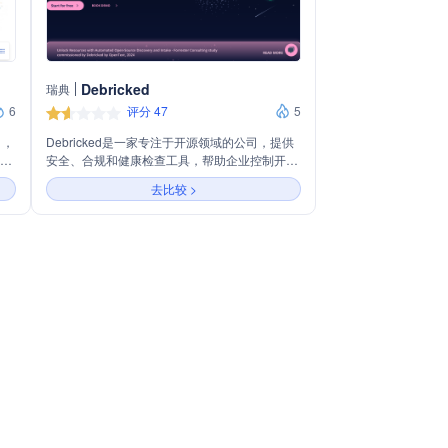
Debricked
瑞典
6
评分 47
5
司，
Debricked是一家专注于开源领域的公司，提供
台，
安全、合规和健康检查工具，帮助企业控制开源
确保
软件的风险。主营业务包括自动化开源安全漏洞
去比较 >
户
检测、合规性维护和社区健康评估，支持多种编
周期
程语言和包管理器，旨在简化开源软件的管理流
程，提高开发效率。