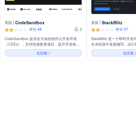
CodeSandbox
StackBlitz
美国
美国
评分 48
2
评分 57
CodeSandbox 提供全天候的协作云开发环境
StackBlitz 是一个即时
（CDEs），支持快速恢复项目，提升开发效
在浏览器中直接编写、运行
率。主要业务包括提供基于VS Code Web的增
需设置本地环境。它支持快
去比较 >
去比较 
强型编辑器、快速的云端构建、团队协作开发、
供实时热重载功能，并由 WebC
安全合规的代码管理以及与现有开发工具的无缝
驱动，实现在浏览器中安全
集成。
Node.js。StackBlitz
和设计系统支持，服务于个
财富500强企业。