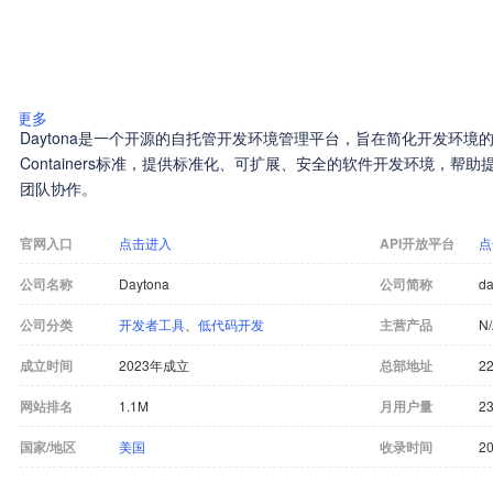
更多
Daytona是一个开源的自托管开发环境管理平台，旨在简化开发环境
Containers标准，提供标准化、可扩展、安全的软件开发环境，帮
团队协作。
官网入口
点击进入
API开放平台
点
公司名称
Daytona
公司简称
da
公司分类
开发者工具
、
低代码开发
主营产品
N
成立时间
2023年成立
总部地址
22
网站排名
1.1M
月用户量
23
国家/地区
美国
收录时间
20