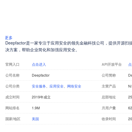
更多
Deepfactor是一家专注于应用安全的领先金融科技公司，提供开源
决方案，帮助企业简化和加强应用安全。
官网入口
点击进入
API开放平台
点
公司名称
Deepfactor
公司简称
De
公司分类
安全服务
、
应用安全
、
网络安全
主营产品
N
成立时间
2019年成立
总部地址
25
网站排名
1.9M
月用户量
6
国家/地区
美国
收录时间
20