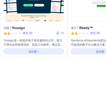
Yousign
Ready™
法国
波兰
评分 50
12
评分 35
Yousign是一家提供电子签名服务的公司，致力
Symfonia eDokumenty是Sym
于简化合同签署流程，提高工作效率。通过其平
司提供的数字办公解决方案
台，用户可以轻松创建、发送、签署和管理电子
文档流转、商务应用以及移
去比较 >
去比较 
文档，确保交易的安全性和合规性。Yousign支
括电子发票、支付、合同管
持多种文件格式，适用于个人和企业用户，满足
CRM、销售发票、项目管
不同行业的需求。
时间记录、任务委派和内部
务应用服务。