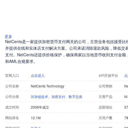
更多
NetCents是一家提供加密货币支付网关的公司，主营业务包括接受
并提供在线和实体店支付解决方案。公司承诺消除退款风险，降低交
支付。NetCents还提供价格保护，确保商家以当地货币收到支付金
和AML合规要求。
官网入口
点击进入
API开放平台
点
公司名称
NetCents Technology
公司简称
Ne
公司分类
区块链技术
、
加密支付
、
数字交易
主营产品
N
成立时间
2006年成立
总部地址
37
网站排名
12.1M
月用户量
7