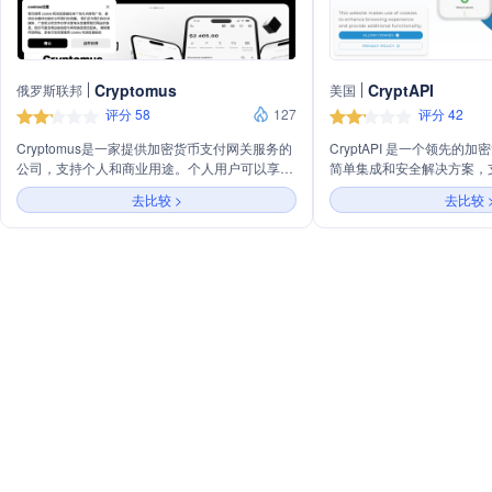
Cryptomus
CryptAPI
俄罗斯联邦
美国
评分 58
127
评分 42
Cryptomus是一家提供加密货币支付网关服务的
CryptAPI 是一个领先的
公司，支持个人和商业用途。个人用户可以享受
简单集成和安全解决方案，
钱包、P2P交易、质押、转换器、赚取加密货币
种加密货币支付，无需注册或
去比较 >
去比较 
等服务。商业用户则可以利用White Label网
关、加密处理、商家目录、大额支付等功能。此
外，还提供波动保护、支持团队、交易状态管
理、批量支付等增值服务，支持多种加密货币和
区块链。