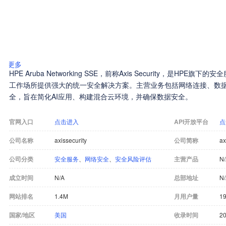
更多
HPE Aruba Networking SSE，前称Axis Security，是HPE
工作场所提供强大的统一安全解决方案。主营业务包括网络连接、数
全，旨在简化AI应用、构建混合云环境，并确保数据安全。
官网入口
点击进入
API开放平台
点
公司名称
axissecurity
公司简称
ax
公司分类
安全服务
、
网络安全
、
安全风险评估
主营产品
N
成立时间
N/A
总部地址
N
网站排名
1.4M
月用户量
19
国家/地区
美国
收录时间
20