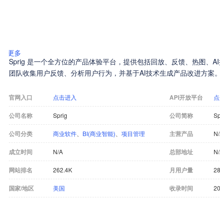
更多
Sprig 是一个全方位的产品体验平台，提供包括回放、反馈、热图、A
团队收集用户反馈、分析用户行为，并基于AI技术生成产品改进方案
官网入口
点击进入
API开放平台
点
公司名称
Sprig
公司简称
Sp
公司分类
商业软件
、
BI(商业智能)
、
项目管理
主营产品
N
成立时间
N/A
总部地址
N
网站排名
262.4K
月用户量
28
国家/地区
美国
收录时间
20