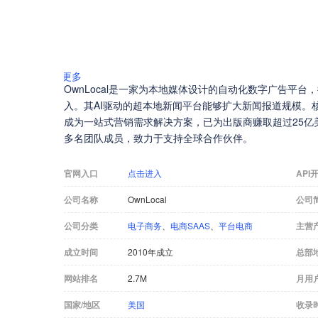
更多
OwnLocal是一家为本地媒体设计的自动化数字广告平
入。其AI驱动的超本地新闻平台能够扩大新闻报道规模。核心
成为一站式营销需求解决方案，已为出版商赚取超过25亿美元。
多名团队成员，致力于支持全球合作伙伴。
官网入口
点击进入
API
公司名称
OwnLocal
公司
公司分类
电子商务
、
电商SAAS
、
平台电商
主营
成立时间
2010年成立
总部
网站排名
2.7M
月用
国家/地区
美国
收录