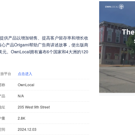
台，提供产品以增加销售、提高客户留存率和增长收
产品Origami帮助广告商讲述故事，使出版商
OwnLocal拥有遍布6个国家和4大洲的120
开放平台
点击进入
简称
OwnLocal
产品
N/A
地址
205 West 9th Street
户量
2.8K
时间
2024.12.03