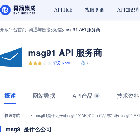
找服务商
API知识
API Hub
开放平台首页
沟通与链接
短信
msg91 API 服务商
>
>
>
msg91 API 服务商
评分 57/100
8
网站数据
API产品
技术资料
概述
0
快速导航
msg91是什么公司
msg91的API接口（产品与功能）
msg91 
msg91是什么公司