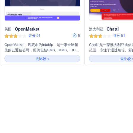
OpenMarket
Chatti
美国
澳大利亚
评分 51
5
评分 51
OpenMarket，现更名为Infobip，是一家全球领
Chatti 是一家澳大利亚
先的云通信公司，提供包括SMS、MMS、RCS
范围，专注于通过短信、彩
在内的移动消息服务，并专注于构建、协调和智
频和聊天等多种先进通信渠
去比较 >
去比较 
能化管理客户全生命周期的互动活动。公司通过
作为Vonage在亚太地区的独
一个可编程的单一接口，提供一个可扩展且易于
提供包括全球最大的批量短信
使用的通信平台，帮助企业和开发者实现全球通
技术在内的通信解决方案，
信的复杂性简化，提升客户体验。
信渠道。