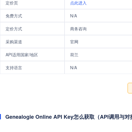
定价页
点此进入
免费方式
N/A
定价方式
商务咨询
采购渠道
官网
API适用国家/地区
荷兰
支持语言
N/A
Genealogie Online API Key怎么获取（API调用