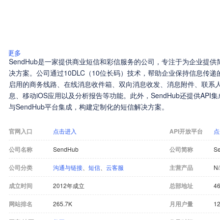
更多
SendHub是一家提供商业短信和彩信服务的公司，专注于为企业提
决方案。公司通过10DLC（10位长码）技术，帮助企业保持信息传递的
启用的商务线路、在线消息收件箱、双向消息收发、消息附件、联系人
息、移动iOS应用以及分析报告等功能。此外，SendHub还提供AP
与SendHub平台集成，构建定制化的短信解决方案。
官网入口
点击进入
API开放平台
点
公司名称
SendHub
公司简称
S
公司分类
沟通与链接
、
短信
、
云客服
主营产品
N
成立时间
2012年成立
总部地址
46
网站排名
265.7K
月用户量
12