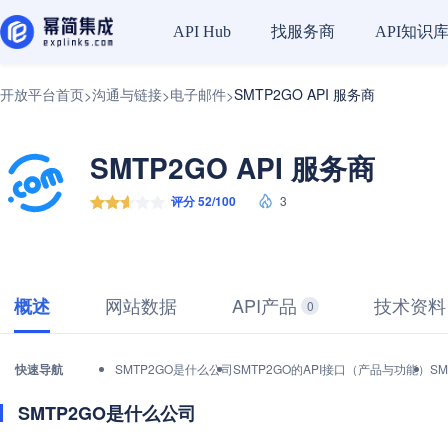
找服务商
API知识
API Hub
开放平台首页
沟通与链接
电子邮件
SMTP2GO API 服务商
>
>
>
SMTP2GO API 服务商
评分 52/100
3
网站数据
API产品
技术资料
概述
0
快速导航
SMTP2GO是什么公司
SMTP2GO的API接口（产品与功能）
S
SMTP2GO是什么公司