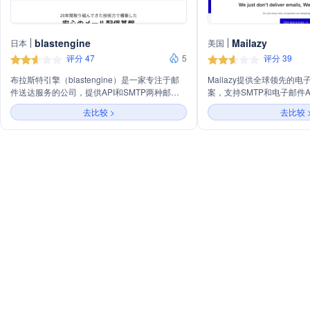
blastengine
Mailazy
日本
美国
评分 47
5
评分 39
布拉斯特引擎（blastengine）是一家专注于邮
Mailazy提供全球领先的
件送达服务的公司，提供API和SMTP两种邮件
案，支持SMTP和电子邮件A
发送方式，以实现高送达率和快速邮件发送。公
速、安全且无需密码的电子
去比较 >
去比较 
司主营业务包括邮件服务器管理、IP声誉管理、
黑名单应对以及邮件发送优化，旨在帮助客户提
高邮件到达率，减少邮件被误判为垃圾邮件的风
险，并提供技术支持和安全保障。