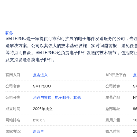
更多
SMTP2GO是一家提供可靠和可扩展的电子邮件发送服务的公司，专
送解决方案。公司以其强大的技术基础设施、实时问题警报、避免任
等特点而自豪。SMTP2GO还负责电子邮件发送的技术细节，包括防止
及支持发送各类电子邮件。
官网入口
点击进入
API开放平台
点
公司名称
SMTP2GO
公司简称
S
公司分类
沟通与链接
、
电子邮件
、
其他
主营产品
N
成立时间
2006年成立
总部地址
96
网站排名
218.6K
月用户量
10
国家/地区
新西兰
收录时间
20