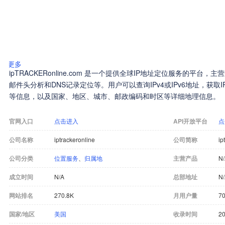
更多
ipTRACKERonline.com 是一个提供全球IP地址定位服务的平台，
邮件头分析和DNS记录定位等。用户可以查询IPv4或IPv6地址，获取I
等信息，以及国家、地区、城市、邮政编码和时区等详细地理信息。
官网入口
点击进入
API开放平台
点
公司名称
iptrackeronline
公司简称
ip
公司分类
位置服务
、
归属地
主营产品
N
成立时间
N/A
总部地址
N
网站排名
270.8K
月用户量
70
国家/地区
美国
收录时间
20