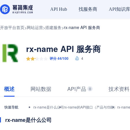
找服务商
API知识
API Hub
开放平台首页
网站运营
搭建服务
rx-name API 服务商
>
>
>
rx-name API 服务商
评分 44/100
4
网站数据
API产品
技术资料
概述
0
快速导航
rx-name是什么公司
rx-name的API接口（产品与功能）
rx-n
rx-name是什么公司