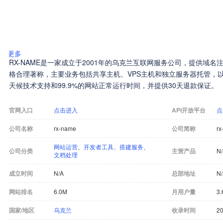
更多
RX-NAME是一家成立于2001年的乌克兰互联网服务公司，提供域
格合理著称，主要业务包括共享主机、VPS主机和独立服务器托管，以及
天候技术支持和99.9%的网站正常运行时间，并提供30天退款保证。
官网入口
点击进入
API开放平台
点
公司名称
rx-name
公司简称
rx
网站运营
、
开发者工具
、
搭建服务
、
公司分类
主营产品
N
文档处理
成立时间
N/A
总部地址
N
网站排名
6.0M
月用户量
3.
国家/地区
乌克兰
收录时间
20