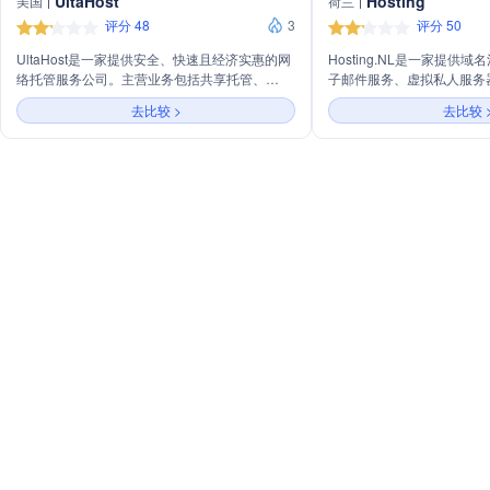
UltaHost
Hosting
美国
荷兰
评分 48
3
评分 50
UltaHost是一家提供安全、快速且经济实惠的网
Hosting.NL是一家提供
络托管服务公司。主营业务包括共享托管、
子邮件服务、虚拟私人服务
WordPress托管、VPS托管、虚拟专用服务器
络服务的公司。他们以提供
去比较 >
去比较 
(VDS)、专用服务器、Windows托管、
理的服务为特色，满足从个
Macintosh托管和游戏托管等。此外，公司还提
求。
供域名注册、SSL证书、AI域名生成器等工具和
服务，满足从个人到企业不同层次的需求。