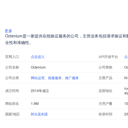
更多
Octenium是一家提供在线验证服务的公司，主营业务包括请求验证
全性和准确性。
官网入口
点击进入
API开放平台
点
公司名称
Octenium
公司简称
Oc
公司分类
网站运营
、
搭建服务
、
推广服务
主营产品
N
ru
成立时间
2014年成立
总部地址
al
网站排名
1.9M
月用户量
10
国家/地区
阿尔及利亚
收录时间
20