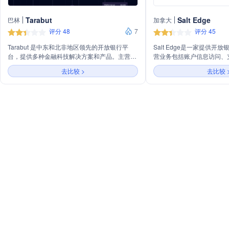
Tarabut
Salt Edge
巴林
加拿大
评分 48
7
评分 45
Tarabut 是中东和北非地区领先的开放银行平
Salt Edge是一家提供开
台，提供多种金融科技解决方案和产品。主营业
营业务包括账户信息访问、
务包括借贷、反欺诈、个人理财和支付等领域，
化以及开放银行合规解决方
去比较 >
去比较 
服务于银行、贷款机构、金融科技公司等多个行
API连接全球数千家银行，
业。Tarabut 通过其平台 Connect、
力于帮助企业通过开放金融
Categorisation、收入验证和账户验证等产品，
务。
帮助用户轻松实现数据访问、交易数据转换、收
入和账户验证等功能，同时简化监管合规流程。