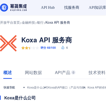
找服务商
API知识
API Hub
开放平台首页
金融科技
银行
Koxa API 服务商
>
>
>
Koxa API 服务商
评分 48/100
6
网站数据
API产品
技术资料
概述
0
快速导航
Koxa是什么公司
Koxa的API接口（产品与功能）
Koxa API
Koxa是什么公司