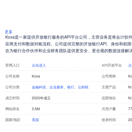
更多
Koxa是一家提供开放银行服务的API平台公司，主营业务是将会计
应商支付和数据对账流程。公司提供完整的开放银行API、身份和权
在为银行合作伙伴和企业财务团队提供更安全、更合规的数据连接解
官网入口
点击进入
API开放平台
点
公司名称
Koxa
公司简称
K
公司分类
金融科技
、
企业服务
、
银行
、
云财税
主营产品
N
成立时间
2020年成立
总部地址
N
网站排名
3.5M
月用户量
7
国家/地区
美国
收录时间
20