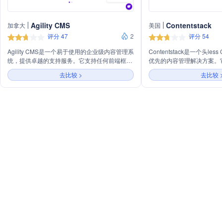
Agility CMS
Contentstack
加拿大
美国
评分 47
2
评分 54
Agility CMS是一个易于使用的企业级内容管理系
Contentstack是一个头le
统，提供卓越的支持服务。它支持任何前端框架
优先的内容管理解决方案。
或编码语言，使非技术人员也能轻松创建页面。
容的灵活管理，实现跨渠道
去比较 >
去比较 
系统具备高度可定制性，支持与HubSpot、
助企业构建技术栈，满足业
Google等集成，提供详细的文档和响应迅速的
验。
团队支持。