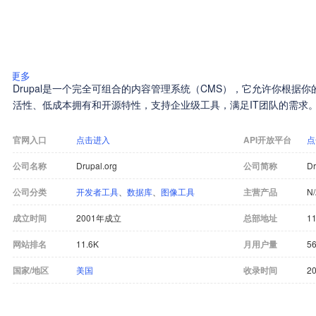
更多
Drupal是一个完全可组合的内容管理系统（CMS），它允许你根据你的
活性、低成本拥有和开源特性，支持企业级工具，满足IT团队的需求
官网入口
点击进入
API开放平台
点
公司名称
Drupal.org
公司简称
Dr
公司分类
开发者工具
、
数据库
、
图像工具
主营产品
N
成立时间
2001年成立
总部地址
11
网站排名
11.6K
月用户量
56
国家/地区
美国
收录时间
20