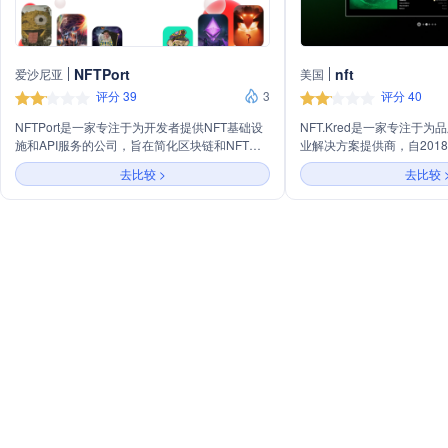
NFTPort
nft
爱沙尼亚
美国
评分 39
3
评分 40
NFTPort是一家专注于为开发者提供NFT基础设
NFT.Kred是一家专注于为
施和API服务的公司，旨在简化区块链和NFT应
业解决方案提供商，自201
用的开发流程，降低成本并加快产品上市速度。
亿个NFT，服务于1700
去比较 >
去比较 
公司提供一键式API调用服务，支持大规模可靠
利保护技术，帮助品牌通过
的NFT铸造，并管理NFT生命周期，包括跟踪、
开率、粉丝惊喜、奖励忠诚
更新、销毁和转移功能。NFTPort还提供跨链
荣誉成就、庆祝知识、参与
NFT数据服务，包括搜索、推荐引擎和防伪检
和增强粉丝体验等多种方式
测，以丰富NFT应用的功能。