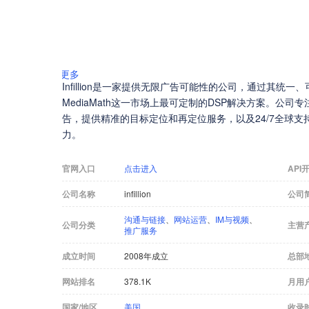
更多
Infillion是一家提供无限广告可能性的公司，通过其
MediaMath这一市场上最可定制的DSP解决方案。公司
告，提供精准的目标定位和再定位服务，以及24/7全球
力。
官网入口
点击进入
API
公司名称
infillion
公司
沟通与链接
、
网站运营
、
IM与视频
、
公司分类
主营
推广服务
成立时间
2008年成立
总部
网站排名
378.1K
月用
国家/地区
美国
收录