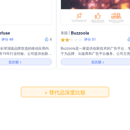
efuse
Buzzoola
美国
评分 49
8
评分 51
use是全球顶级品牌首选的移动应用内
Buzzoola是一家提供创新技术的广告平台，
有15年行业经验。公司提供创新的
于为品牌、出版商和广告平台服务。公司主
dset Targeting™，全面深入的
生广告和视频广告，提供包括Out-Stream视
去比较 >
去比较 >
及内部创意工作室，制作包括可
移动原生单元、移动原生轮播和移动原生滚
购物广告在内的影响力广告。
多样化的广告格式。通过精准的目标受众定
se致力于帮助品牌在无Cookie世界中
独特的预测技术，Buzzoola帮助客户提升广
，提升广告效果，增强品牌影响
果，实现品牌推广和产品销售。
+ 替代品深度比较