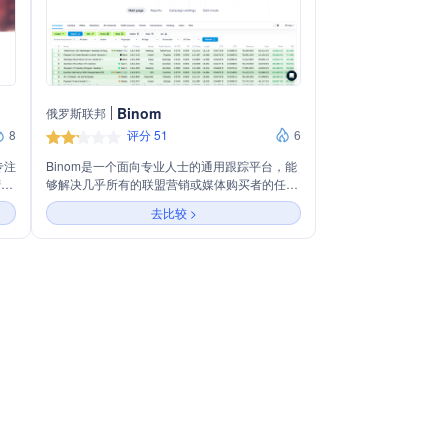
Binom
俄罗斯联邦
8
评分 51
6
专注
Binom是一个面向专业人士的通用跟踪平台，能
营原
够解决几乎所有的联盟营销或媒体购买者的任
频、
务。它提供超过30种点击指标的跟踪、事件和令
去比较 >
动等
牌接收、即时报告、智能过滤、灵活的访问权限
位和
系统等功能，支持团队合作。Binom注重产品细
告效
节和用户需求，提供固定价格、自主数据控制、
快速操作和云解决方案，是专业团队的理想选
择。