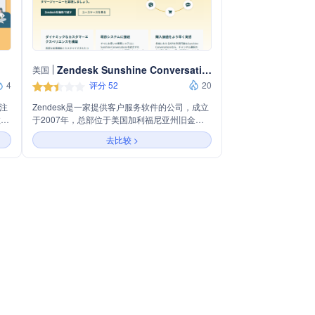
Zendesk Sunshine Conversations
美国
4
评分 52
20
专注
Zendesk是一家提供客户服务软件的公司，成立
效率
于2007年，总部位于美国加利福尼亚州旧金
试和
山。公司通过其云基础平台，帮助企业与客户进
去比较 >
够
行更有效的沟通和互动，提高客户满意度和忠诚
度。Zendesk的产品包括客户支持、客户参与、
客户洞察和客户成长等解决方案，服务于全球超
过150,000家企业。公司致力于通过技术创新，
帮助企业实现客户服务的数字化转型。