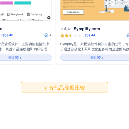
io
Symplify.com
加拿大
评分 48
4
评分 44
款产品管理软件，主要功能包括集中
Symplify是一家提供软件解决方案的公司，
求、构建产品路线图和闭环管理。
于通过自动化工具和优化服务帮助企业提高
具收集产品反馈，帮助企业优先考
和质量。主营业务包括软件开发、自动化测
去比较 >
去比较 >
功能，获得利益相关者的认同，并
性能优化，旨在简化复杂的IT流程，让客户能
Savio支持从HubSpot或
专注于核心业务。
RM系统中导入数据，以便更精准地识
关键客户群体的需求。
+ 替代品深度比较