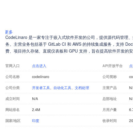
更多
CodeLinaro 是一家专注于嵌入式软件开发的公司，提供源代码管
务。主营业务包括基于 GitLab CI 和 AWS 的持续集成服务，支持 Docke
费、项目持久存储、直观仪表板和 GPU 支持，旨在提高软件开发的
官网入口
点击进入
API开放平台
点
公司名称
codelinaro
公司简称
co
公司分类
开发者工具
、
自动化工具
、
文档处理
主营产品
N
成立时间
N/A
总部地址
N
网站排名
2.4M
月用户量
6.
国家/地区
印度
收录时间
20