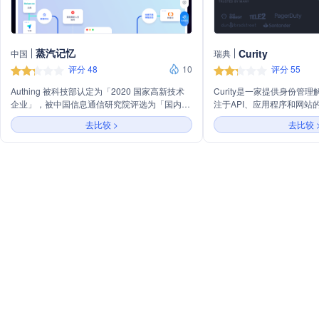
蒸汽记忆
Curity
中国
瑞典
评分 48
10
评分 55
Authing 被科技部认定为「2020 国家高新技术
Curity是一家提供身份管
企业」，被中国信息通信研究院评选为「国内身
注于API、应用程序和网站
份管理与访问控制领域创新企业」，并被录入
务包括身份验证服务、令牌
去比较 >
去比较 
《2019 网络安全产业白皮书》。
等，旨在提供高级的身份验
点登录、多因素认证和社交