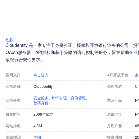
更多
Cloudentity 是一家专注于身份验证、授权和开放银行业务的公司
OAuth服务器、API授权和基于策略的访问控制等服务，旨在帮助企
放银行合规性要求。
官网入口
点击进入
API开放平台
点
公司名称
Cloudentity
公司简称
Cl
安全服务
、
KYC认证
、
身份管理
、
公司分类
主营产品
N
数字身份
成立时间
2009年成立
总部地址
N
网站排名
4.3M
月用户量
6
国家/地区
美国
收录时间
20