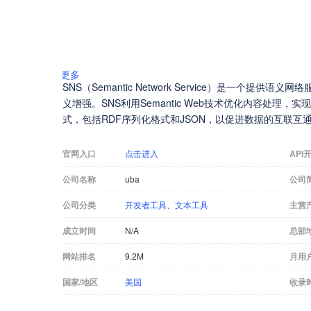
更多
SNS（Semantic Network Service）是一个提
义增强。SNS利用Semantic Web技术优化内容处理
式，包括RDF序列化格式和JSON，以促进数据的互联互
官网入口
点击进入
API
公司名称
uba
公司
公司分类
开发者工具
、
文本工具
主营
成立时间
N/A
总部
网站排名
9.2M
月用
国家/地区
美国
收录