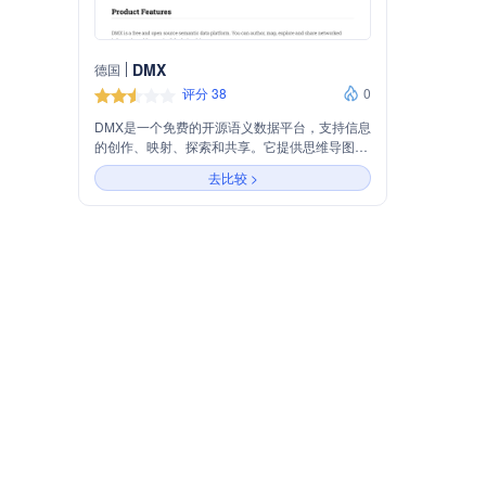
DMX
德国
评分 38
0
DMX是一个免费的开源语义数据平台，支持信息
的创作、映射、探索和共享。它提供思维导图、
图形类型构建、表单生成、语义存储等功能，并
去比较 >
支持分布式团队实时协作。DMX适用于知识工
程、应用开发、科学研究等多个领域，帮助用户
管理和分析复杂数据。