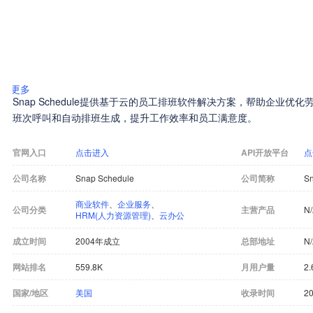
更多
Snap Schedule提供基于云的员工排班软件解决方案，帮助企业
班次呼叫和自动排班生成，提升工作效率和员工满意度。
官网入口
点击进入
API开放平台
点
公司名称
Snap Schedule
公司简称
Sn
商业软件
、
企业服务
、
公司分类
主营产品
N
HRM(人力资源管理)
、
云办公
成立时间
2004年成立
总部地址
N
网站排名
559.8K
月用户量
2.
国家/地区
美国
收录时间
20