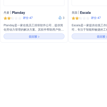
Planday
Escala
丹麦
美国
评分 47
3
评分 47
Planday是一家在线员工排班软件公司，提供简
Escala是一家提供在线工
化劳动力管理的解决方案。其软件帮助用户快速
司，专注于智能和敏捷的工
构建员工排班表，同时考虑员工假期、可用性、
务涵盖为不同工作制度（如C
去比较 >
去比较 
工资成本等因素。
班服务，包括自动遵循劳动
通过应用实时查看排班、在
等。Escala旨在简化工作
据更新，帮助企业管理假期
进出情况，并提供决策支持