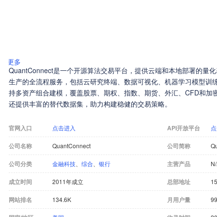
更多
QuantConnect是一个开源算法交易平台，提供云端和本地部署的
生产的全流程服务，包括云研究终端、数据可视化、机器学习模型训
持多资产组合建模，覆盖股票、期权、指数、期货、外汇、CFD和加密货币
还提供丰富的替代数据集，助力构建稳健的交易策略。
官网入口
点击进入
API开放平台
点
公司名称
QuantConnect
公司简称
Q
公司分类
金融科技
、
综合
、
银行
主营产品
N
成立时间
2011年成立
总部地址
15
网站排名
134.6K
月用户量
99