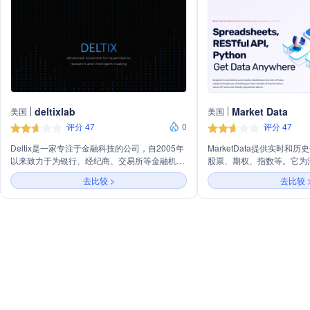
deltixlab
Market Data
美国
美国
评分 47
0
评分 47
Deltix是一家专注于金融科技的公司，自2005年
MarketData提供实时和
以来致力于为银行、经纪商、交易所等金融机构
股票、期权、指数等。它为
提供先进的时间序列和流数据处理技术。公司的
供强大的API和用户友好的
去比较 >
去比较 
主要产品包括QuantOffice、QuantOffice
策略回测、股票筛选器构建
Energy、MarketMaker、Spread Trader、C2和
TradeHub，覆盖了从量化研究、交易执行到风
险管理等多个领域。Deltix的产品支持所有资产
类别，包括加密货币和合成资产，旨在聚合、存
储、建模和流式传输时间序列数据。2020年，
Deltix加入了EPAM集团。