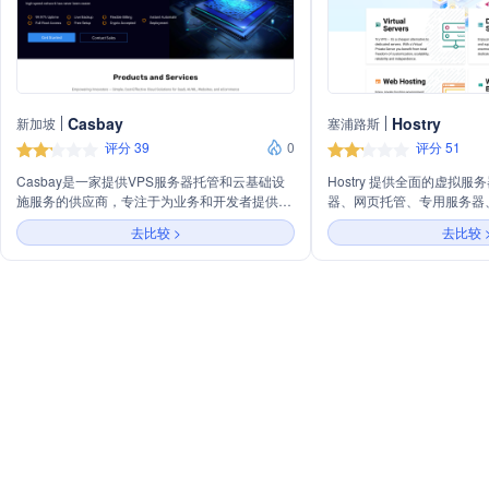
Casbay
Hostry
新加坡
塞浦路斯
评分 39
0
评分 51
Casbay是一家提供VPS服务器托管和云基础设
Hostry 提供全面的虚拟
施服务的供应商，专注于为业务和开发者提供高
器、网页托管、专用服务器
性能的托管解决方案。主要服务包括云服务器、
（CDN）和免费DNS服务
去比较 >
去比较 
专用服务器、存储专用服务器、高性能服务器、
Windows VPS、一键应
ISP VPS、Linux VPS、Windows VPS、高RAM
和Minecraft VPS解决方案
VPS、cPanel VPS和Forex VPS等。Casbay以
持，提供24/7的客户服务
99.97%的高可用性、全根访问权限、实时备
用户解决各种技术问题。
份、免费设置、灵活计费和接受加密货币支付等
特点，满足SaaS、AI/ML、网站和电子商务的云
解决方案需求。