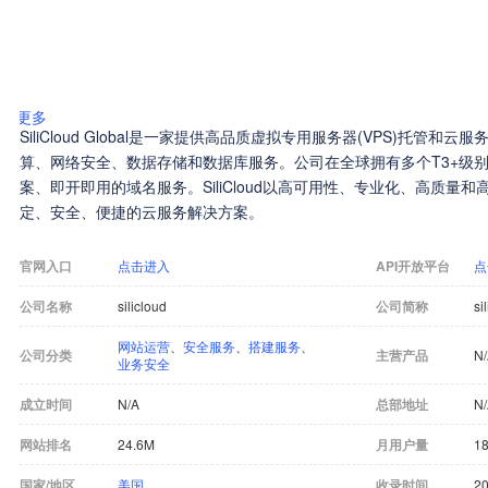
更多
SiliCloud Global是一家提供高品质虚拟专用服务器(VPS)托管
算、网络安全、数据存储和数据库服务。公司在全球拥有多个T3+级
案、即开即用的域名服务。SiliCloud以高可用性、专业化、高质量
定、安全、便捷的云服务解决方案。
官网入口
点击进入
API开放平台
点
公司名称
silicloud
公司简称
si
网站运营
、
安全服务
、
搭建服务
、
公司分类
主营产品
N
业务安全
成立时间
N/A
总部地址
N
网站排名
24.6M
月用户量
18
国家/地区
美国
收录时间
20