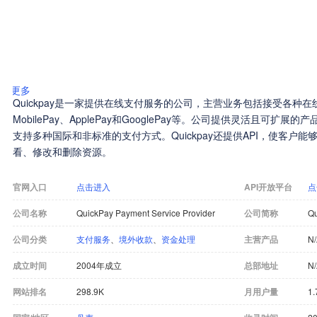
更多
Quickpay是一家提供在线支付服务的公司，主营业务包括接受各种在线支付
MobilePay、ApplePay和GooglePay等。公司提供灵活且可
支持多种国际和非标准的支付方式。Quickpay还提供API，使客户能
看、修改和删除资源。
官网入口
点击进入
API开放平台
点
公司名称
QuickPay Payment Service Provider
公司简称
Qu
公司分类
支付服务
、
境外收款
、
资金处理
主营产品
N
成立时间
2004年成立
总部地址
N
网站排名
298.9K
月用户量
1