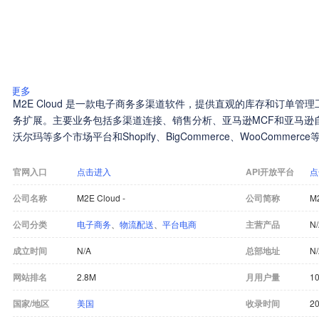
更多
M2E Cloud 是一款电子商务多渠道软件，提供直观的库存和订单
务扩展。主要业务包括多渠道连接、销售分析、亚马逊MCF和亚马逊自
沃尔玛等多个市场平台和Shopify、BigCommerce、WooCommer
官网入口
点击进入
API开放平台
点
公司名称
M2E Cloud -
公司简称
M2
公司分类
电子商务
、
物流配送
、
平台电商
主营产品
N
成立时间
N/A
总部地址
N
网站排名
2.8M
月用户量
10
国家/地区
美国
收录时间
20