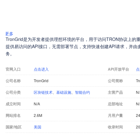
更多
TronGrid是为开发者提供理想环境的平台，用于访问TRON协议上
提供易访问的API接口，无需部署节点，支持快速创建API请求，并
务。
官网入口
点击进入
API开放平台
点
公司名称
TronGrid
公司简称
Tr
公司分类
区块链技术
、
基础设施
、
智能合约
主营产品
N
成立时间
N/A
总部地址
N
网站排名
2.6M
月用户量
24
国家/地区
美国
收录时间
20