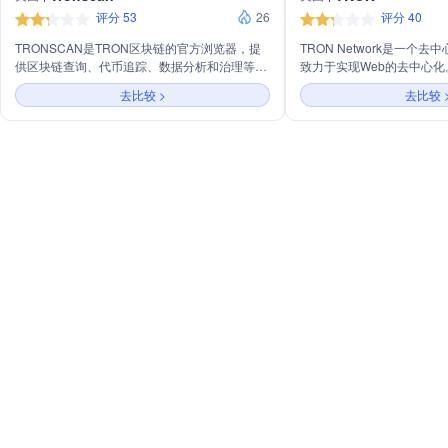
评分 53
26
评分 40
TRONSCAN是TRON区块链的官方浏览器，提
TRON Network是一个
供区块链查询、代币追踪、数据分析和治理等功
致力于实现Web的去中心化
能。它支持用户连接钱包，查看账户信息、交易
吐量、高可扩展性和高可用
去比较 >
去比较 
记录和智能合约，同时提供TRON生态中的项目
供了优于比特币和以太坊的
和代币的实时数据和趋势分析。
TRON拥有快速增长的DA
TRC10和TRC20标准，
和合作伙伴建立了深入合作。
在支付、购买和投票等多种
用，并通过TRON Super Rep
社区治理。