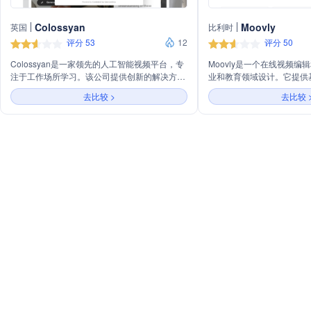
Colossyan
Moovly
英国
比利时
评分 53
12
评分 50
Colossyan是一家领先的人工智能视频平台，专
Moovly是一个在线视频
注于工作场所学习。该公司提供创新的解决方
业和教育领域设计。它提供
案，使用AI技术将文本、PDF和PPT转换为视
创作工具，包括AI脚本生
去比较 >
去比较 
频，同时提供150多种不同的AI头像和声音选
翻译功能，以及120百万媒
择。Colossyan的视频平台支持70多种语言的自
轻松创建和编辑视频，集成
动翻译，使企业能够轻松创建和本地化高质量的
平台上。
视频内容。此外，Colossyan还提供互动性功
能，如测验和情景对话，以提高学习效果。通过
其企业解决方案，Colossyan支持团队协作、品
牌展示和与流行工具的集成，帮助企业提高生产
力和培训效率。