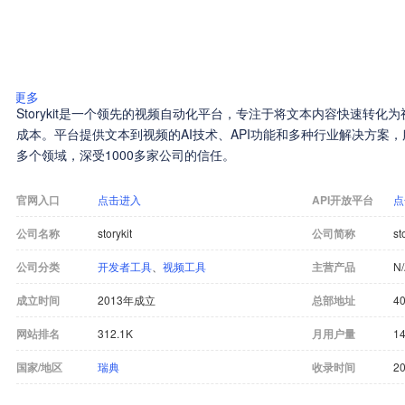
更多
Storykit是一个领先的视频自动化平台，专注于将文本内容快速转
成本。平台提供文本到视频的AI技术、API功能和多种行业解决方案
多个领域，深受1000多家公司的信任。
官网入口
点击进入
API开放平台
点
公司名称
storykit
公司简称
st
公司分类
开发者工具
、
视频工具
主营产品
N
成立时间
2013年成立
总部地址
4
网站排名
312.1K
月用户量
14
国家/地区
瑞典
收录时间
20