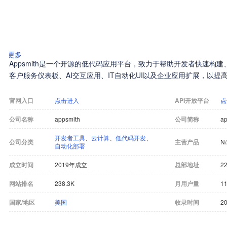
更多
Appsmith是一个开源的低代码应用平台，致力于帮助开发者快速构
客户服务仪表板、AI交互应用、IT自动化UI以及企业应用扩展，以
官网入口
点击进入
API开放平台
点
公司名称
appsmith
公司简称
ap
开发者工具
、
云计算
、
低代码开发
、
公司分类
主营产品
N
自动化部署
成立时间
2019年成立
总部地址
22
网站排名
238.3K
月用户量
11
国家/地区
美国
收录时间
20