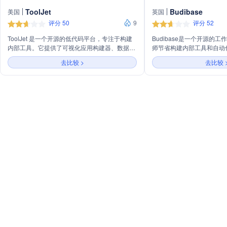
ToolJet
Budibase
美国
英国
评分 50
9
评分 52
ToolJet 是一个开源的低代码平台，专注于构建
Budibase是一个开源的
内部工具。它提供了可视化应用构建器、数据集
师节省构建内部工具和自动
成、内置数据库、工作流程自动化以及模板等功
精力。它支持从任何数据源
去比较 >
去比较 
能，旨在帮助用户快速创建和部署内部应用程
和工作流程，并安全部署专
序，无需专业的工程师团队。