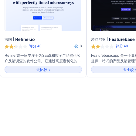
Refiner.io
Featurebase
法国
爱沙尼亚
评分 40
3
评分 43
Refiner是一家专注于为SaaS和数字产品提供客
Featurebase.app 是
户反馈调查的软件公司。它通过高度定制化的产
提供一站式的产品反馈管理
品内调查和先进的用户定位技术，帮助企业获得
创建产品反馈社区、内嵌应
去比较 >
去比较 
精准的用户反馈，从而优化客户体验、识别产品
复反馈检测、产品路线图展
弱点、降低流失率并增加应用内销售。Refiner
成、自动邮件更新、客户数
支持多种调查类型，如NPS®、CSAT等，并提
排序、自动认证、自定义域
供一键集成到常用工具中，包括客户数据平台、
工具等。此外，还提供公共
产品分析工具、消息平台、CRM和自动化平
内变更日志小部件、AI生
台。
解决方案API、灵活的无代
查、用户定位、品牌化设计
分析工具以及提供自助服务