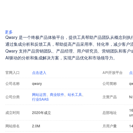
更多
Qwary 是一个终极产品体验平台，提供工具帮助产品团队从概念到
通过集成分析和反馈工具，帮助提高产品采用率、转化率，减少客户
Qwary 支持产品营销团队、产品经理、用户研究员、营销团队和客
AI驱动的分析和集成解决方案，实现产品优化和市场领导力。
官网入口
点击进入
API开放平台
点
公司名称
qwary
公司简称
q
网站运营
、
商业软件
、
站长工具
、
公司分类
主营产品
N
行业SAAS
16
成立时间
2020年成立
总部地址
un
网站排名
2.0M
月用户量
14