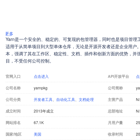
更多
Yarn是一个安全的、稳定的、可复现的包管理器，同时也是项目管理
适用于从简单项目到大型单体仓库，无论是开源开发者还是企业用户。Yar
本，强调了其在工作区、稳定性、文档、插件和创新方面的优势，并
目，不受任何公司控制。
官网入口
点击进入
API开放平台
点
公司名称
yarnpkg
公司简称
ya
公司分类
开发者工具
、
自动化工具
、
文档处理
主营产品
N
成立时间
2013年成立
总部地址
N
网站排名
67.1K
月用户量
25
国家/地区
美国
收录时间
20