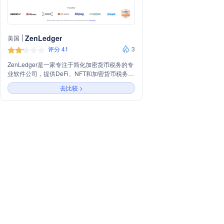
ZenLedger
美国
评分 41
3
ZenLedger是一家专注于简化加密货币税务的专
业软件公司，提供DeFi、NFT和加密货币税务计
算及报税服务。用户可以在一个应用内完成州和
去比较 >
联邦税务的申报，同时支持税务专业人士和企业
解决方案，提供先进的工具和资源，包括税务损
失收获工具和统一电子表格。ZenLedger以其卓
越的客户服务和广泛的交易所、区块链、钱包、
NFT和DeFi协议的集成支持而受到好评。