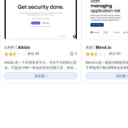
Aikido
Mend.io
比利时
美国
评分 49
5
评分 50
Aikido 是一个应用安全平台，专注于代码和云安
Mend.io是一家提供网络
全。它提供10种一体化的安全扫描工具，包括开
于帮助用户解决网络攻击和
源依赖扫描、云姿态管理、静态代码分析等，帮
的主要业务包括网络安全咨
去比较 >
去比较 
助云原生公司在夜间安心。Aikido 集成了多种开
防护策略制定以及应急响应服务
发工具，支持多种技术栈和语言，能够在用户现
于通过先进的技术手段，为
有的工作流程中进行安全集成，快速分类安全问
安全解决方案，确保客户数
题，减少无关警报和误报。
性。