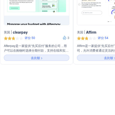
clearpay
Affirm
英国
美国
评分 50
3
评分 54
Afterpay是一家提供“先买后付”服务的公司，用
Affirm是一家提供“先买后
户可以在购物时选择分期付款，支持在线和实体
司，允许消费者通过灵活的
店购物。主要业务包括提供6或12个月的分期付
品，无需支付逾期费用或隐
去比较 >
去比较 
款选项，以及4期无息付款。公司强调按时付款
括与Apple Pay合作，推出Af
无额外费用，并提供逾期费用上限，帮助用户管
通过App提供在线和实体店
理预算。Afterpay还通过编辑精选推荐热门商
务，合作伙伴包括亚马逊、e
品，让用户紧跟潮流。