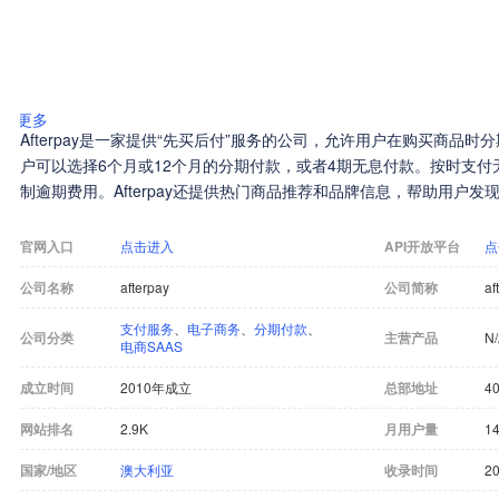
更多
Afterpay是一家提供“先买后付”服务的公司，允许用户在购买商品
户可以选择6个月或12个月的分期付款，或者4期无息付款。按时支
制逾期费用。Afterpay还提供热门商品推荐和品牌信息，帮助用户
官网入口
点击进入
API开放平台
点
公司名称
afterpay
公司简称
af
支付服务
、
电子商务
、
分期付款
、
公司分类
主营产品
N
电商SAAS
成立时间
2010年成立
总部地址
40
网站排名
2.9K
月用户量
1
国家/地区
澳大利亚
收录时间
20